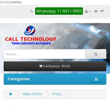
G-FZ22PBMPB6
WhatsApp: 11 6011-9993
0 Artículo(s) - $0.00.-
Categorías
FIBRA OPTICA
V*SOL