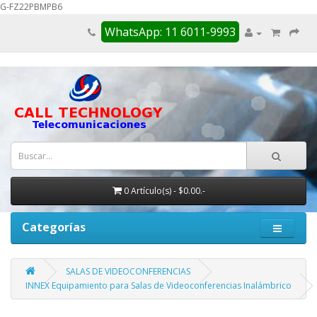
G-FZ22PBMPB6
WhatsApp: 11 6011-9993
0 Artículo(s) - $0.00.-
Categorías
SALAS DE VIDEOCONFERENCIAS
INNEX Equipamiento para Salas de Videoconferencias Inalámbrico